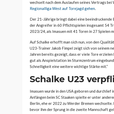
wechselt nach dem Auslaufen seines Vertrags be
Regionalliga West auf Torejagd gehen
.
Der 21-Jährige bringt dabei eine beeindruckende B
der Angreifer in 60 Pflichtspielen insgesamt 54 T
2023/24, als Imasuen mit 41 Toren in 27 Spielen 
Auf Schalke erhofft man sich nun, von den Qualitä
U23-Trainer Jakob Fimpel zeigt sich von seinem n
Jahren bereits gezeigt, dass er viele Tore erziele
gut als Anspielstation im Sturmzentrum eingebunde
Schnelligkeit eine weitere wichtige Stärke mit.“
Schalke U23 verpfl
Imasuen wurde in den USA geboren und durchlief 
Anfängen beim SC Staaken spielte er unter andere
Berlin, ehe er 2022 zu Werder Bremen wechselte. 
bevor ihm der Sprung in die zweite Mannschaft ge