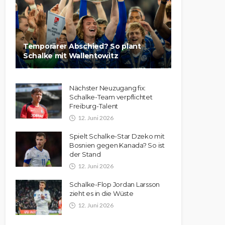
Temporärer Abschied? So plant
Schalke mit Wallentowitz
Nächster Neuzugang fix:
Schalke-Team verpflichtet
Freiburg-Talent
12. Juni 2026
Spielt Schalke-Star Dzeko mit
Bosnien gegen Kanada? So ist
der Stand
12. Juni 2026
Schalke-Flop Jordan Larsson
zieht es in die Wüste
12. Juni 2026