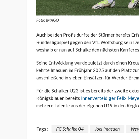
Foto: IMAGO
Auch bei den Profis durfte der Stürmer bereits Er
Bundesligaspiel gegen den VfL Wolfsburg sein De
weshalb er nun auf Schalke den nächsten Karriere
Seine Entwicklung wurde zuletzt durch einen Kre
kehrte Imasuen im Frühjahr 2025 auf den Platz zu
anschließend in sieben Einsätzen für Werder Breme
Für die Schalker U23 ist es bereits der zweite ext
Königsblauen bereits
Innenverteidiger Felix Meye
mehrere Talente aus der eigenen U19 in den Regio
Tags :
FC Schalke 04
Joel Imasuen
Wer