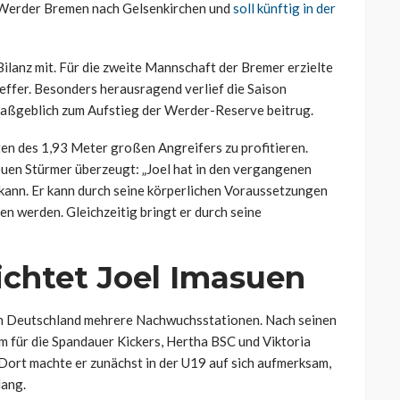
i Werder Bremen nach Gelsenkirchen und
soll künftig in der
ilanz mit. Für die zweite Mannschaft der Bremer erzielte
reffer. Besonders herausragend verlief die Saison
maßgeblich zum Aufstieg der Werder-Reserve beitrug.
ten des 1,93 Meter großen Angreifers zu profitieren.
euen Stürmer überzeugt: „Joel hat in den vergangenen
n kann. Er kann durch seine körperlichen Voraussetzungen
n werden. Gleichzeitig bringt er durch seine
ichtet Joel Imasuen
in Deutschland mehrere Nachwuchsstationen. Nach seinen
m für die Spandauer Kickers, Hertha BSC und Viktoria
Dort machte er zunächst in der U19 auf sich aufmerksam,
lang.