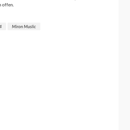
 offen.
4
Miron Muslic