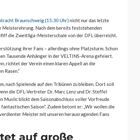
tracht Braunschweig (15:30 Uhr)
nicht nur das letzte
lle Meisterehrung. Nach dem bereits feststehenden
pfiff die Zweitliga-Meisterschale von der DFL überreicht.
rstützung ihrer Fans – allerdings ohne Platzsturm. Schon
ten Tausende Anhänger in der VELTINS-Arena gefeiert.
, richtet der Verein einen klaren Appell an die
en Rasen.“
m, nach Spielende auf den Tribünen zu bleiben. Dort soll
nn die DFL-Vertreter Dr. Marc Lenz und Dr. Steffel
n Muslic blickt dem Saisonabschluss voller Vorfreude
r fantastischen Saison“. Zudem betont er: „Wir wollen die
verdienter Meister mit unseren herausragenden Fans
tet auf große