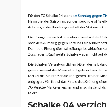
Für den FC Schalke 04 steht
am Sonntag gegen Ein
Heimspiel der Saison an, sondern auch die offizie
Aufstieg in die Bundesliga erhält der S04 nach Ab
Die Königsblauen hoffen dabei erneut auf die Unte
nach dem Aufstieg gegen Fortuna Düsseldorf hat
Damit die Ehrung diesmal reibungslos ablaufen kann
Zuschauer: „Rauf geht’s Schalke – aber nicht auf d
Die Schalker Verantwortlichen bitten deshalb daru
gemeinsam mit der Mannschaft gefeiert werden, we
Merkel die Meisterschale übergeben. Trainer Miro
entgegen. Für ihn ist das Finale die „Krönung eine
70-Punkte-Marke erreichen und anschließend als 
feiern.“
Schalke 04 verzich