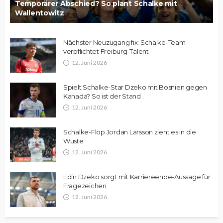
Temporärer Abschied? So plant Schalke mit
Wallentowitz
Nächster Neuzugang fix: Schalke-Team
verpflichtet Freiburg-Talent
12. Juni 2026
Spielt Schalke-Star Dzeko mit Bosnien gegen
Kanada? So ist der Stand
12. Juni 2026
Schalke-Flop Jordan Larsson zieht es in die
Wüste
12. Juni 2026
Edin Dzeko sorgt mit Karriereende-Aussage für
Fragezeichen
12. Juni 2026