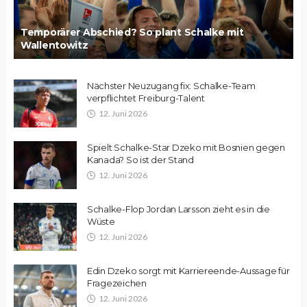
Temporärer Abschied? So plant Schalke mit
Wallentowitz
Nächster Neuzugang fix: Schalke-Team
verpflichtet Freiburg-Talent
12. Juni 2026
Spielt Schalke-Star Dzeko mit Bosnien gegen
Kanada? So ist der Stand
12. Juni 2026
Schalke-Flop Jordan Larsson zieht es in die
Wüste
12. Juni 2026
Edin Dzeko sorgt mit Karriereende-Aussage für
Fragezeichen
12. Juni 2026