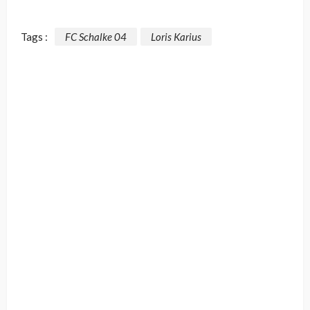
Tags :
FC Schalke 04
Loris Karius