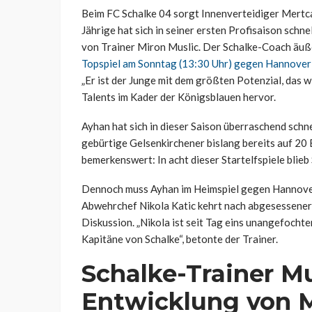
Beim FC Schalke 04 sorgt Innenverteidiger Mertca
Jährige hat sich in seiner ersten Profisaison schne
von Trainer Miron Muslic. Der Schalke-Coach äuß
Topspiel am Sonntag (13:30 Uhr) gegen Hannover
„Er ist der Junge mit dem größten Potenzial, das w
Talents im Kader der Königsblauen hervor.
Ayhan hat sich in dieser Saison überraschend schnel
gebürtige Gelsenkirchener bislang bereits auf 20
bemerkenswert: In acht dieser Startelfspiele blie
Dennoch muss Ayhan im Heimspiel gegen Hannover
Abwehrchef Nikola Katic kehrt nach abgesessener Ge
Diskussion. „Nikola ist seit Tag eins unangefochte
Kapitäne von Schalke“, betonte der Trainer.
Schalke-Trainer Mu
Entwicklung von 