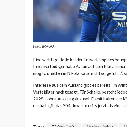
Foto: IMAGO
Eine wichtige Rolle bei der Entwicklung des Youngs
Innenverteidiger habe Ayhan auf dem Platz immer 
möglich, hätte ihn Nikola Katic nicht so geführt“, 
Interesse aus dem Ausland gibt es bereits. Im Wi
Verteidiger nachgesagt. Für Schalke besteht jedoc
2028 – ohne Ausstiegsklausel. Damit halten die K
deshalb gilt das S04-Juwel bereits jetzt als eines
Tags :
FC Schalke 04
Mertcan Ayhan
M