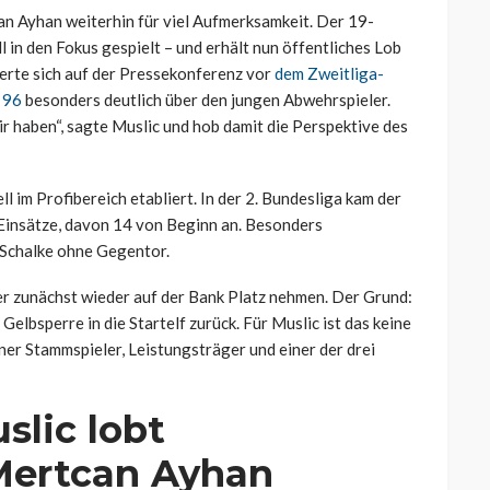
n Ayhan weiterhin für viel Aufmerksamkeit. Der 19-
ll in den Fokus gespielt – und erhält nun öffentliches Lob
erte sich auf der Pressekonferenz vor
dem Zweitliga-
 96
besonders deutlich über den jungen Abwehrspieler.
ir haben“, sagte Muslic und hob damit die Perspektive des
l im Profibereich etabliert. In der 2. Bundesliga kam der
 Einsätze, davon 14 von Beginn an. Besonders
b Schalke ohne Gegentor.
 zunächst wieder auf der Bank Platz nehmen. Der Grund:
lbsperre in die Startelf zurück. Für Muslic ist das keine
ner Stammspieler, Leistungsträger und einer der drei
slic lobt
Mertcan Ayhan