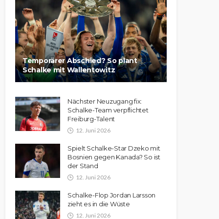
Temporärer Abschied? So plant
Schalke mit Wallentowitz
Nächster Neuzugang fix:
Schalke-Team verpflichtet
Freiburg-Talent
12. Juni 2026
Spielt Schalke-Star Dzeko mit
Bosnien gegen Kanada? So ist
der Stand
12. Juni 2026
Schalke-Flop Jordan Larsson
zieht es in die Wüste
12. Juni 2026