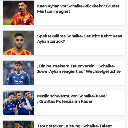
Kaan Ayhan vor Schalke-Rückkehr? Bruder
Mertcan reagiert
Spektakuläres Schalke-Gerücht: Kehrt Kaan
Ayhan zurück?
„Bin bei meinem Traumverein“: Schalke-
Juwel Ayhan reagiert auf Wechselgerüchte
Muslic schwärmt von Schalke-Juwel:
„Größtes Potenzial im Kader“
Trotz starker Leistung: Schalke-Talent