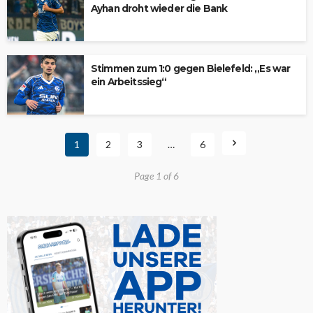
Ayhan droht wieder die Bank
Stimmen zum 1:0 gegen Bielefeld: „Es war
ein Arbeitssieg“
1
2
3
…
6
Page 1 of 6