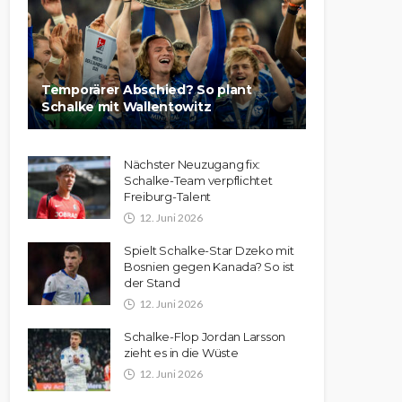
Temporärer Abschied? So plant
Schalke mit Wallentowitz
Nächster Neuzugang fix:
Schalke-Team verpflichtet
Freiburg-Talent
12. Juni 2026
Spielt Schalke-Star Dzeko mit
Bosnien gegen Kanada? So ist
der Stand
12. Juni 2026
Schalke-Flop Jordan Larsson
zieht es in die Wüste
12. Juni 2026