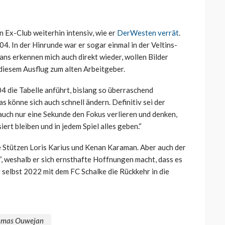
 Ex-Club weiterhin intensiv, wie er
DerWesten verrät
.
04. In der Hinrunde war er sogar einmal in der Veltins-
Fans erkennen mich auch direkt wieder, wollen Bilder
diesem Ausflug zum alten Arbeitgeber.
04 die Tabelle anführt, bislang so überraschend
s könne sich auch schnell ändern. Definitiv sei der
 auch nur eine Sekunde den Fokus verlieren und denken,
iert bleiben und in jedem Spiel alles geben.“
 Stützen Loris Karius und Kenan Karaman. Aber auch der
“, weshalb er sich ernsthafte Hoffnungen macht, dass es
r selbst 2022 mit dem FC Schalke die Rückkehr in die
omas Ouwejan