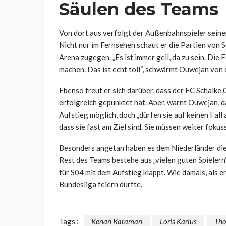
Säulen des Teams
Von dort aus verfolgt der Außenbahnspieler seinen
Nicht nur im Fernsehen schaut er die Partien von S
Arena zugegen. „Es ist immer geil, da zu sein. Die 
machen. Das ist echt toll“, schwärmt Ouwejan von 
Ebenso freut er sich darüber, dass der FC Schalke 
erfolgreich gepunktet hat. Aber, warnt Ouwejan, da
Aufstieg möglich, doch „dürfen sie auf keinen Fall
dass sie fast am Ziel sind. Sie müssen weiter fokuss
Besonders angetan haben es dem Niederländer die
Rest des Teams bestehe aus „vielen guten Spielern
für S04 mit dem Aufstieg klappt. Wie damals, als e
Bundesliga feiern durfte.
Tags :
Kenan Karaman
Loris Karius
Th