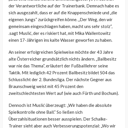
der Verantwortliche auf der Trainerbank. Demnach habe es
sich ausgezahlt, dass er auf die Knappenschmiede und „die
eigenen Jungs“ zurückgreifen könne. „Der Weg, den wir
gemeinsam eingeschlagen haben, macht uns sehr stolz“,
.sagt Muslić, der es riskiert hat, mit Mika Wallentowitz
einen 17-Jährigen ins kalte Wasser geworfen zu haben.
An seiner erfolgreichen Spielweise möchte der 43 Jahre
alte Österreicher grundsätzlich nichts ändern. „Ballbesitz
war nie das Thema“, erläutert der Fußballlehrer seine
Taktik. Mit lediglich 42 Prozent Ballbesitz bildet S04 das
Schlusslicht der 2. Bundesliga. Der nächste Gegner aus
Braunschweig weist mit 45 Prozent den
zweitschlechtesten Wert auf (wie auch Fürth und Bochum).
Dennoch ist Muslić überzeugt: „Wir haben die absolute
Spielkontrolle ohne Ball.“ So ließen sich
Überzahlsituationen besser ausspielen. Der Schalke-
Trainer sieht aber auch Verbesserungspotenzial: „Wo wir