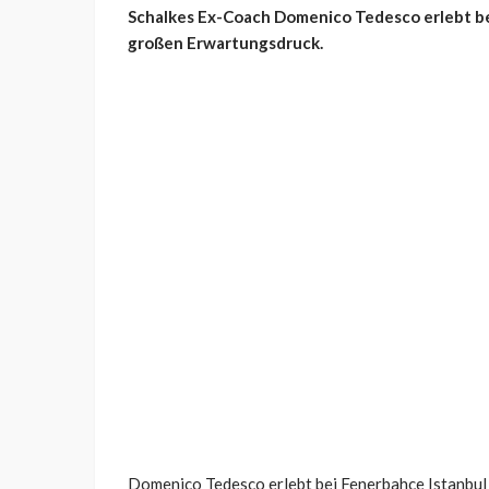
Schalkes Ex-Coach Domenico Tedesco erlebt be
großen Erwartungsdruck.
Domenico Tedesco erlebt bei Fenerbahce Istanbul