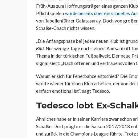
Früh-Aus zum Hoffnungsträger eines ganzen Klubs.
Pflichtspielen
wurde bereits über ein schnelles Aus
von Tabellenführer Galatasaray. Doch von großen
Schalke-Coach nichts wissen.
„Die Anfangsphase bei jedem neuen Klub ist grunds
Bild
. Nur wenige Tage nach seinem Amtsantritt fan
Thema in der türkischen Fußballwelt. Der neue Pr
signalisiert: „Nach offenen und vertrauensvollen 
Warum er sich für Fenerbahce entschied? Die Emoti
wollte wieder für einen Klub arbeiten, der von der
einfach emotional ist“, sagt Tedesco.
Tedesco lobt Ex-Schal
Ähnliches habe er in seiner Karriere zwar schon e
Schalke. Dort prägte er die Saison 2017/2018 ent
und zurück in die Champions League führte. Trotz 