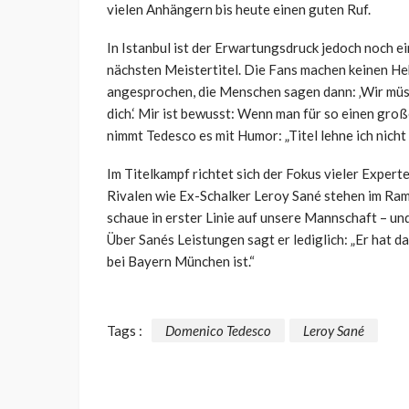
vielen Anhängern bis heute einen guten Ruf.
In Istanbul ist der Erwartungsdruck jedoch noch ei
nächsten Meistertitel. Die Fans machen keinen He
angesprochen, die Menschen sagen dann: ‚Wir müs
dich.‘ Mir ist bewusst: Wenn man für so einen groß
nimmt Tedesco es mit Humor: „Titel lehne ich nicht 
Im Titelkampf richtet sich der Fokus vieler Exper
Rivalen wie Ex-Schalker Leroy Sané stehen im Ramp
schaue in erster Linie auf unsere Mannschaft – un
Über Sanés Leistungen sagt er lediglich: „Er hat da
bei Bayern München ist.“
Tags :
Domenico Tedesco
Leroy Sané