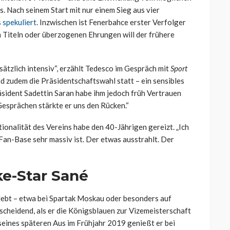
 Nach seinem Start mit nur einem Sieg aus vier
 spekuliert
. Inzwischen ist Fenerbahce erster Verfolger
 Titeln oder überzogenen Ehrungen will der frühere
ätzlich intensiv“, erzählt Tedesco im Gespräch mit
Sport
d zudem die Präsidentschaftswahl statt – ein sensibles
äsident Sadettin Saran habe ihm jedoch früh Vertrauen
Gesprächen stärkte er uns den Rücken.“
onalität des Vereins habe den 40-Jährigen gereizt. „Ich
 Fan-Base sehr massiv ist. Der etwas ausstrahlt. Der
ke-Star Sané
rlebt – etwa bei Spartak Moskau oder besonders auf
scheidend, als er die Königsblauen zur Vizemeisterschaft
seines späteren Aus im Frühjahr 2019 genießt er bei