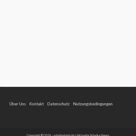
Über Uns
Kontakt
Datenschutz
Nutzungsbedingungen
Impressum
Copyright © 2026 - schalketotal.de | Aktuelle Schalke News