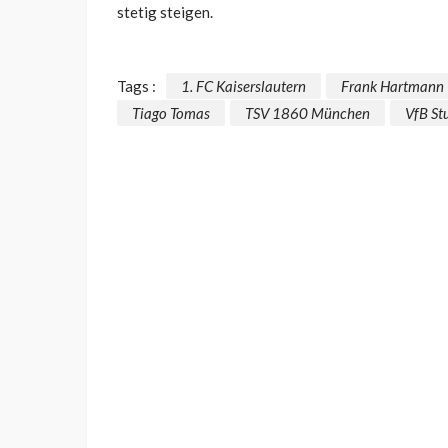
stetig steigen.
Tags :
1. FC Kaiserslautern
Frank Hartmann
Tiago Tomas
TSV 1860 München
VfB St