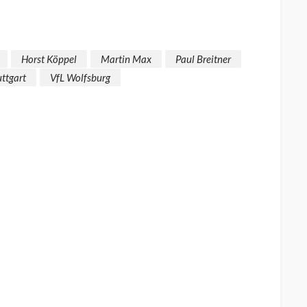
Horst Köppel
Martin Max
Paul Breitner
uttgart
VfL Wolfsburg