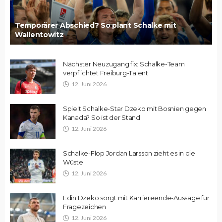
Temporärer Abschied? So plant Schalke mit
Wallentowitz
Nächster Neuzugang fix: Schalke-Team
verpflichtet Freiburg-Talent
12. Juni 2026
Spielt Schalke-Star Dzeko mit Bosnien gegen
Kanada? So ist der Stand
12. Juni 2026
Schalke-Flop Jordan Larsson zieht es in die
Wüste
12. Juni 2026
Edin Dzeko sorgt mit Karriereende-Aussage für
Fragezeichen
12. Juni 2026