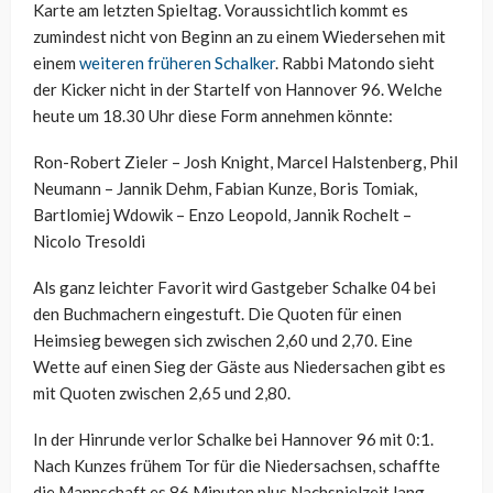
Karte am letzten Spieltag. Voraussichtlich kommt es
zumindest nicht von Beginn an zu einem Wiedersehen mit
einem
weiteren früheren Schalker
. Rabbi Matondo sieht
der Kicker nicht in der Startelf von Hannover 96. Welche
heute um 18.30 Uhr diese Form annehmen könnte:
Ron-Robert Zieler – Josh Knight, Marcel Halstenberg, Phil
Neumann – Jannik Dehm, Fabian Kunze, Boris Tomiak,
Bartlomiej Wdowik – Enzo Leopold, Jannik Rochelt –
Nicolo Tresoldi
Als ganz leichter Favorit wird Gastgeber Schalke 04 bei
den Buchmachern eingestuft. Die Quoten für einen
Heimsieg bewegen sich zwischen 2,60 und 2,70. Eine
Wette auf einen Sieg der Gäste aus Niedersachen gibt es
mit Quoten zwischen 2,65 und 2,80.
In der Hinrunde verlor Schalke bei Hannover 96 mit 0:1.
Nach Kunzes frühem Tor für die Niedersachsen, schaffte
die Mannschaft es 86 Minuten plus Nachspielzeit lang