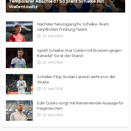
Temporärer Abschied? So plant Schalke mit
Wallentowitz
Nächster Neuzugang fix: Schalke-Team
verpflichtet Freiburg-Talent
12. Juni 2026
Spielt Schalke-Star Dzeko mit Bosnien gegen
Kanada? So ist der Stand
12. Juni 2026
Schalke-Flop Jordan Larsson zieht es in die
Wüste
12. Juni 2026
Edin Dzeko sorgt mit Karriereende-Aussage für
Fragezeichen
12. Juni 2026