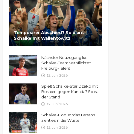
Temporärer Abschied? So plant
Schalke mit Wallentowitz
Nächster Neuzugang fix:
Schalke-Team verpflichtet
Freiburg-Talent
12. Juni 2026
Spielt Schalke-Star Dzeko mit
Bosnien gegen Kanada? So ist
der Stand
12. Juni 2026
Schalke-Flop Jordan Larsson
zieht es in die Wüste
12. Juni 2026