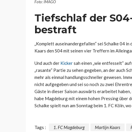
Foto: IMAGO
Tiefschlaf der S04
bestraft
„Komplett auseinandergefallen“ sei Schalke 04 in 
Kaars den S04 mit seinen vier Treffern im Allei
Und auch der
Kicker
sah einen „wie entfesselt“ au
„rasante“ Partie zu sehen gegeben, an der auch Sc
mehr als einmal handlungsschneller gewesen. Imme
nicht aufgegeben und sei so noch zu zwei Ehrentr
Gäste in dieser Saison auswärts erarbeitet haben,
habe Magdeburg mit einem hohen Pressing über de
Schalke spielt nun am Sonntag beim 1. FC Köln, wo
Tags :
1. FC Magdeburg
Martijn Kaars