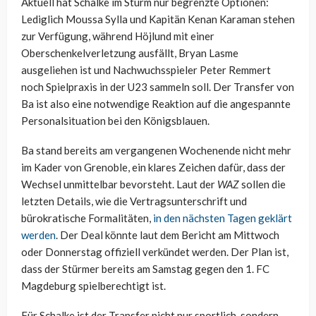
Aktuell hat Schalke im Sturm nur begrenzte Optionen:
Lediglich Moussa Sylla und Kapitän Kenan Karaman stehen
zur Verfügung, während Höjlund mit einer
Oberschenkelverletzung ausfällt, Bryan Lasme
ausgeliehen ist und Nachwuchsspieler Peter Remmert
noch Spielpraxis in der U23 sammeln soll. Der Transfer von
Ba ist also eine notwendige Reaktion auf die angespannte
Personalsituation bei den Königsblauen.
Ba stand bereits am vergangenen Wochenende nicht mehr
im Kader von Grenoble, ein klares Zeichen dafür, dass der
Wechsel unmittelbar bevorsteht. Laut der
WAZ
sollen die
letzten Details, wie die Vertragsunterschrift und
bürokratische Formalitäten,
in den nächsten Tagen geklärt
werden
. Der Deal könnte laut dem Bericht am Mittwoch
oder Donnerstag offiziell verkündet werden. Der Plan ist,
dass der Stürmer bereits am Samstag gegen den 1. FC
Magdeburg spielberechtigt ist.
Für Schalke ist der Transfer nicht nur sportlich, sondern