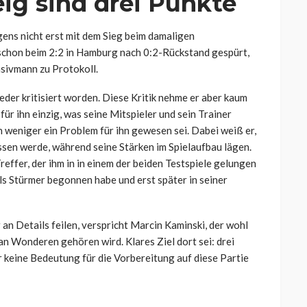
ig sind drei Punkte
ens nicht erst mit dem Sieg beim damaligen
schon beim 2:2 in Hamburg nach 0:2-Rückstand gespürt,
nsivmann zu Protokoll.
eder kritisiert worden. Diese Kritik nehme er aber kaum
für ihn einzig, was seine Mitspieler und sein Trainer
h weniger ein Problem für ihn gewesen sei. Dabei weiß er,
ssen werde, während seine Stärken im Spielaufbau lägen.
effer, der ihm in in einem der beiden Testspiele gelungen
als Stürmer begonnen habe und erst später in seiner
an Details feilen, verspricht Marcin Kaminski, der wohl
van Wonderen gehören wird. Klares Ziel dort sei: drei
r keine Bedeutung für die Vorbereitung auf diese Partie