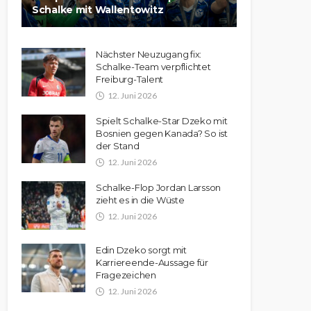
Schalke mit Wallentowitz
Nächster Neuzugang fix:
Schalke-Team verpflichtet
Freiburg-Talent
12. Juni 2026
Spielt Schalke-Star Dzeko mit
Bosnien gegen Kanada? So ist
der Stand
12. Juni 2026
Schalke-Flop Jordan Larsson
zieht es in die Wüste
12. Juni 2026
Edin Dzeko sorgt mit
Karriereende-Aussage für
Fragezeichen
12. Juni 2026