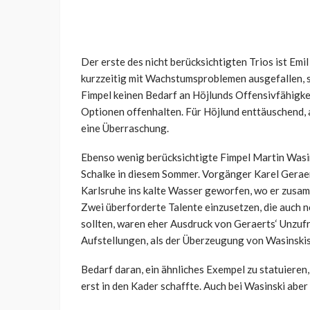
Der erste des nicht berücksichtigten Trios ist Em
kurzzeitig mit Wachstumsproblemen ausgefallen, 
Fimpel keinen Bedarf an Höjlunds Offensivfähigkei
Optionen offenhalten. Für Höjlund enttäuschend, a
eine Überraschung.
Ebenso wenig berücksichtigte Fimpel Martin Wasin
Schalke in diesem Sommer. Vorgänger Karel Geraert
Karlsruhe ins kalte Wasser geworfen, wo er zusam
Zwei überforderte Talente einzusetzen, die auch 
sollten, waren eher Ausdruck von Geraerts‘ Unzuf
Aufstellungen, als der Überzeugung von Wasinskis
Bedarf daran, ein ähnliches Exempel zu statuieren,
erst in den Kader schaffte. Auch bei Wasinski abe