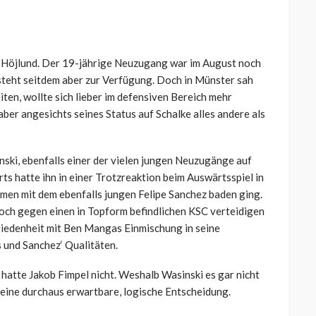
il Höjlund. Der 19-jährige Neuzugang war im August noch
steht seitdem aber zur Verfügung. Doch in Münster sah
ten, wollte sich lieber im defensiven Bereich mehr
ber angesichts seines Status auf Schalke alles andere als
ski, ebenfalls einer der vielen jungen Neuzugänge auf
s hatte ihn in einer Trotzreaktion beim Auswärtsspiel in
men mit dem ebenfalls jungen Felipe Sanchez baden ging.
noch gegen einen in Topform befindlichen KSC verteidigen
riedenheit mit Ben Mangas Einmischung in seine
 und Sanchez‘ Qualitäten.
 hatte Jakob Fimpel nicht. Weshalb Wasinski es gar nicht
r eine durchaus erwartbare, logische Entscheidung.