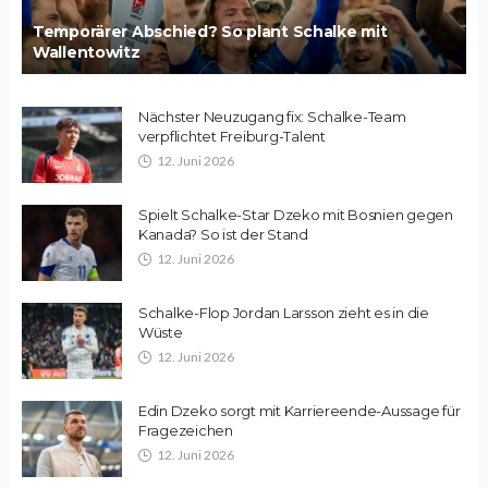
Temporärer Abschied? So plant Schalke mit
Wallentowitz
Nächster Neuzugang fix: Schalke-Team
verpflichtet Freiburg-Talent
12. Juni 2026
Spielt Schalke-Star Dzeko mit Bosnien gegen
Kanada? So ist der Stand
12. Juni 2026
Schalke-Flop Jordan Larsson zieht es in die
Wüste
12. Juni 2026
Edin Dzeko sorgt mit Karriereende-Aussage für
Fragezeichen
12. Juni 2026