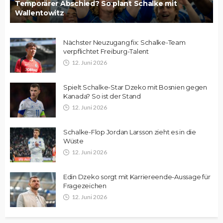
Temporärer Abschied? So plant Schalke mit
Wallentowitz
Nächster Neuzugang fix: Schalke-Team
verpflichtet Freiburg-Talent
12. Juni 2026
Spielt Schalke-Star Dzeko mit Bosnien gegen
Kanada? So ist der Stand
12. Juni 2026
Schalke-Flop Jordan Larsson zieht es in die
Wüste
12. Juni 2026
Edin Dzeko sorgt mit Karriereende-Aussage für
Fragezeichen
12. Juni 2026