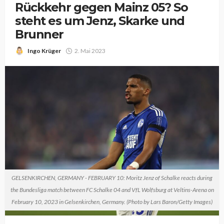
Rückkehr gegen Mainz 05? So
steht es um Jenz, Skarke und
Brunner
Ingo Krüger
2. Mai 2023
GELSENKIRCHEN, GERMANY - FEBRUARY 10: Moritz Jenz of Schalke reacts during
the Bundesliga match between FC Schalke 04 and VfL Wolfsburg at Veltins-Arena on
February 10, 2023 in Gelsenkirchen, Germany. (Photo by Lars Baron/Getty Images)