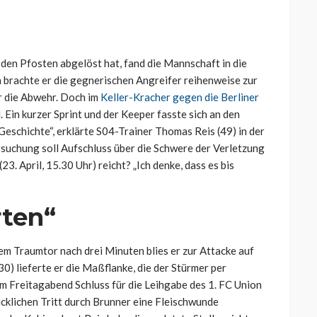
en Pfosten abgelöst hat, fand die Mannschaft in die
 brachte er die gegnerischen Angreifer reihenweise zur
er die Abwehr. Doch im
Keller-Kracher gegen die Berliner
 Ein kurzer Sprint und der Keeper fasste sich an den
Geschichte“, erklärte S04-Trainer Thomas Reis (49) in der
suchung soll Aufschluss über die Schwere der Verletzung
. April, 15.30 Uhr) reicht? „Ich denke, dass es bis
rten“
nem Traumtor nach drei Minuten blies er zur Attacke auf
0) lieferte er die Maßflanke, die der Stürmer per
 Freitagabend Schluss für die Leihgabe des 1. FC Union
ücklichen Tritt durch Brunner eine Fleischwunde