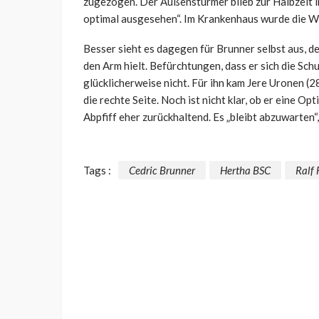
zugezogen. Der Außenstürmer blieb zur Halbzeit in 
optimal ausgesehen“. Im Krankenhaus wurde die Wu
Besser sieht es dagegen für Brunner selbst aus, de
den Arm hielt. Befürchtungen, dass er sich die Sch
glücklicherweise nicht. Für ihn kam Jere Uronen (28
die rechte Seite. Noch ist nicht klar, ob er eine Op
Abpfiff eher zurückhaltend. Es „bleibt abzuwarten“,
Tags :
Cedric Brunner
Hertha BSC
Ralf