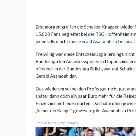
Erst morgen greifen die Schalker Knappen wieder i
15.000 Fans begleitet bei der TSG Hoffenheim antr
jedenfalls macht dies
Gerald Asamoah im Gespräc
Freiwillig war diese Entscheidung allerdings nicht
Bundesliga bei Auswärtsspielen in Doppelzimmern 
offenbar in der Bundesliga üblich, war auf Schalke 
Gerald Asamoah dar.
Das wiederum sei bei den Profis gar nicht gut ang
später dann doch ein paar Euro mehr für die Reisep
Einzelzimmer freuen dürfen. Das habe dann jeweils
„immer ein Kampf“ gewesen, gibt Asamoah zu Prot
Embed from Getty Images