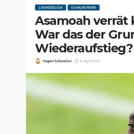
2. BUNDESLIGA
SCHALKE NEWS
Asamoah verrät
War das der Gru
Wiederaufstieg?
Hagen Schmelzer
8. April 2023