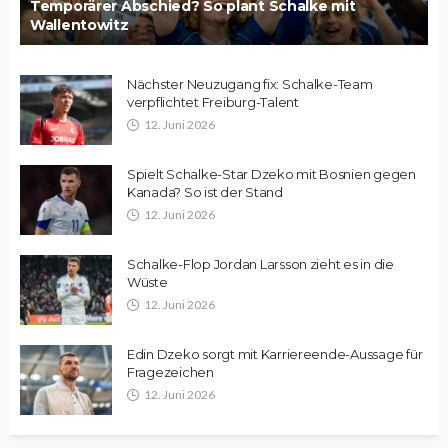
Temporärer Abschied? So plant Schalke mit
Wallentowitz
Nächster Neuzugang fix: Schalke-Team
verpflichtet Freiburg-Talent
12. Juni 2026
Spielt Schalke-Star Dzeko mit Bosnien gegen
Kanada? So ist der Stand
12. Juni 2026
Schalke-Flop Jordan Larsson zieht es in die
Wüste
12. Juni 2026
Edin Dzeko sorgt mit Karriereende-Aussage für
Fragezeichen
12. Juni 2026