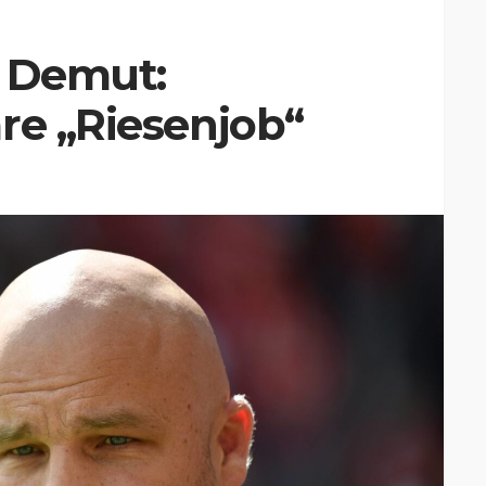
t Demut:
re „Riesenjob“