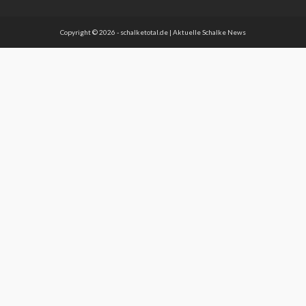
Copyright © 2026 - schalketotal.de | Aktuelle Schalke News