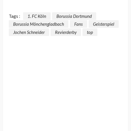
Tags :
1. FC Köln
Borussia Dortmund
Borussia Mönchengladbach
Fans
Geisterspiel
Jochen Schneider
Revierderby
top