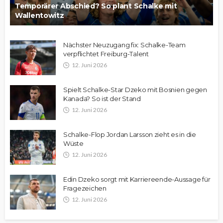
Temporärer Abschied? So plant Schalke mit
Wallentowitz
Nächster Neuzugang fix: Schalke-Team
verpflichtet Freiburg-Talent
12. Juni 2026
Spielt Schalke-Star Dzeko mit Bosnien gegen
Kanada? So ist der Stand
12. Juni 2026
Schalke-Flop Jordan Larsson zieht es in die
Wüste
12. Juni 2026
Edin Dzeko sorgt mit Karriereende-Aussage für
Fragezeichen
12. Juni 2026