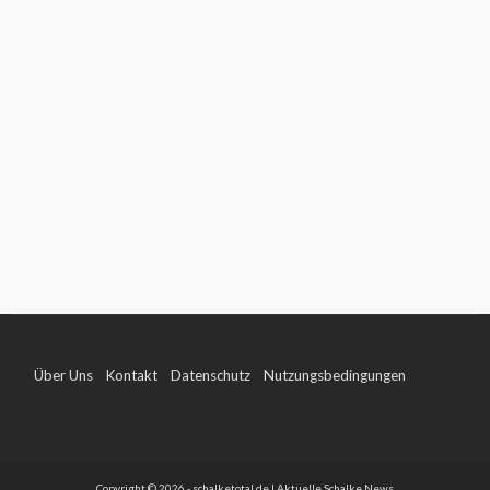
Über Uns
Kontakt
Datenschutz
Nutzungsbedingungen
Impressum
Copyright © 2026 - schalketotal.de | Aktuelle Schalke News