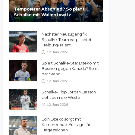
Temporärer Abschied? So plant
Schalke mit Wallentowitz
Nächster Neuzugang fix:
Schalke-Team verpflichtet
Freiburg-Talent
12. Juni 2026
Spielt Schalke-Star Dzeko mit
Bosnien gegen Kanada? So ist
der Stand
12. Juni 2026
Schalke-Flop Jordan Larsson
zieht es in die Wüste
12. Juni 2026
Edin Dzeko sorgt mit
Karriereende-Aussage für
Fragezeichen