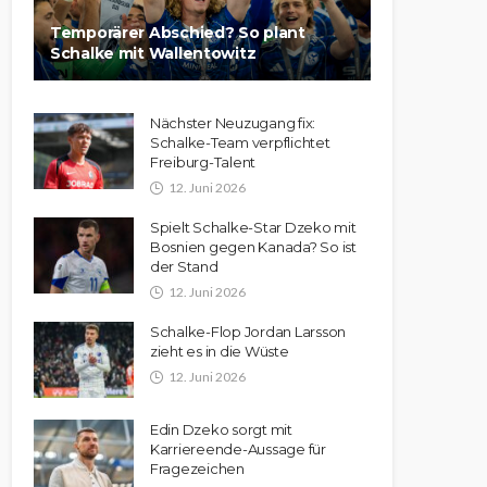
Temporärer Abschied? So plant
Schalke mit Wallentowitz
Nächster Neuzugang fix:
Schalke-Team verpflichtet
Freiburg-Talent
12. Juni 2026
Spielt Schalke-Star Dzeko mit
Bosnien gegen Kanada? So ist
der Stand
12. Juni 2026
Schalke-Flop Jordan Larsson
zieht es in die Wüste
12. Juni 2026
Edin Dzeko sorgt mit
Karriereende-Aussage für
Fragezeichen