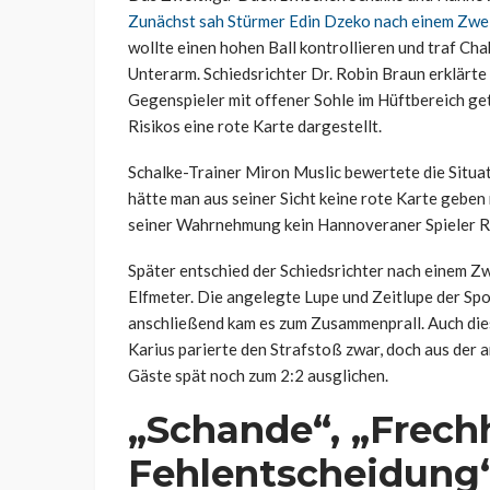
Zunächst sah Stürmer Edin Dzeko nach einem Zwei
wollte einen hohen Ball kontrollieren und traf C
Unterarm. Schiedsrichter Dr. Robin Braun erklärte
Gegenspieler mit offener Sohle im Hüftbereich ge
Risikos eine rote Karte dargestellt.
Schalke-Trainer Miron Muslic bewertete die Situat
hätte man aus seiner Sicht keine rote Karte geben
seiner Wahrnehmung kein Hannoveraner Spieler R
Später entschied der Schiedsrichter nach einem Z
Elfmeter. Die angelegte Lupe und Zeitlupe der Spor
anschließend kam es zum Zusammenprall. Auch diese
Karius parierte den Strafstoß zwar, doch aus der a
Gäste spät noch zum 2:2 ausglichen.
„Schande“, „Frechh
Fehlentscheidung“