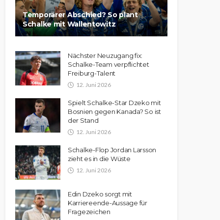
Temporärer Abschied? So plant
Schalke mit Wallentowitz
Nächster Neuzugang fix:
Schalke-Team verpflichtet
Freiburg-Talent
12. Juni 2026
Spielt Schalke-Star Dzeko mit
Bosnien gegen Kanada? So ist
der Stand
12. Juni 2026
Schalke-Flop Jordan Larsson
zieht es in die Wüste
12. Juni 2026
Edin Dzeko sorgt mit
Karriereende-Aussage für
Fragezeichen