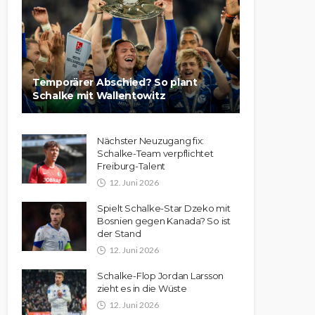
Temporärer Abschied? So plant
Schalke mit Wallentowitz
Nächster Neuzugang fix:
Schalke-Team verpflichtet
Freiburg-Talent
12. Juni 2026
Spielt Schalke-Star Dzeko mit
Bosnien gegen Kanada? So ist
der Stand
12. Juni 2026
Schalke-Flop Jordan Larsson
zieht es in die Wüste
12. Juni 2026