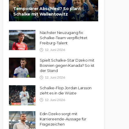
Temporärer Abschied? So plant
Schalke mit Wallentowitz
Nächster Neuzugang fix:
Schalke-Team verpflichtet
Freiburg-Talent
12. Juni 2026
Spielt Schalke-Star Dzeko mit
Bosnien gegen Kanada? So ist
der Stand
12. Juni 2026
Schalke-Flop Jordan Larsson
zieht es in die Wüste
12. Juni 2026
Edin Dzeko sorgt mit
Karriereende-Aussage für
Fragezeichen