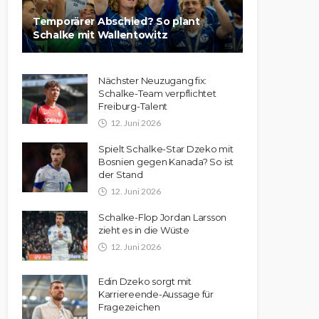
Temporärer Abschied? So plant
Schalke mit Wallentowitz
Nächster Neuzugang fix:
Schalke-Team verpflichtet
Freiburg-Talent
12. Juni 2026
Spielt Schalke-Star Dzeko mit
Bosnien gegen Kanada? So ist
der Stand
12. Juni 2026
Schalke-Flop Jordan Larsson
zieht es in die Wüste
12. Juni 2026
Edin Dzeko sorgt mit
Karriereende-Aussage für
Fragezeichen