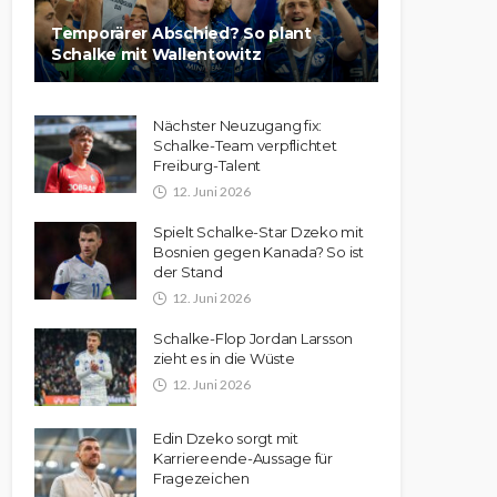
Temporärer Abschied? So plant
Schalke mit Wallentowitz
Nächster Neuzugang fix:
Schalke-Team verpflichtet
Freiburg-Talent
12. Juni 2026
Spielt Schalke-Star Dzeko mit
Bosnien gegen Kanada? So ist
der Stand
12. Juni 2026
Schalke-Flop Jordan Larsson
zieht es in die Wüste
12. Juni 2026
Edin Dzeko sorgt mit
Karriereende-Aussage für
Fragezeichen