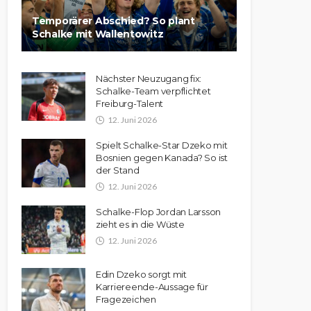
Temporärer Abschied? So plant
Schalke mit Wallentowitz
Nächster Neuzugang fix:
Schalke-Team verpflichtet
Freiburg-Talent
12. Juni 2026
Spielt Schalke-Star Dzeko mit
Bosnien gegen Kanada? So ist
der Stand
12. Juni 2026
Schalke-Flop Jordan Larsson
zieht es in die Wüste
12. Juni 2026
Edin Dzeko sorgt mit
Karriereende-Aussage für
Fragezeichen