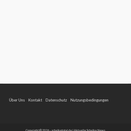
Über Uns
Kontakt
Datenschutz
Nutzungsbedingungen
Impressum
Copyright © 2026 - schalketotal.de | Aktuelle Schalke News