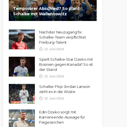
Temporärer Abschied? So plant
Schalke mit Wallentowitz
Nächster Neuzugang fix:
Schalke-Team verpflichtet
Freiburg-Talent
12. Juni 2026
Spielt Schalke-Star Dzeko mit
Bosnien gegen Kanada? So ist
der Stand
12. Juni 2026
Schalke-Flop Jordan Larsson
zieht es in die Wüste
12. Juni 2026
Edin Dzeko sorgt mit
Karriereende-Aussage für
Fragezeichen