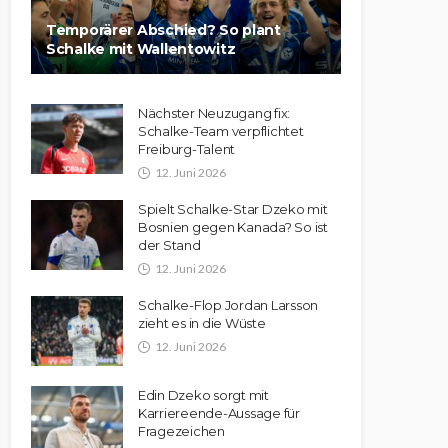
Temporärer Abschied? So plant
Schalke mit Wallentowitz
Nächster Neuzugang fix:
Schalke-Team verpflichtet
Freiburg-Talent
12. Juni 2026
Spielt Schalke-Star Dzeko mit
Bosnien gegen Kanada? So ist
der Stand
12. Juni 2026
Schalke-Flop Jordan Larsson
zieht es in die Wüste
12. Juni 2026
Edin Dzeko sorgt mit
Karriereende-Aussage für
Fragezeichen