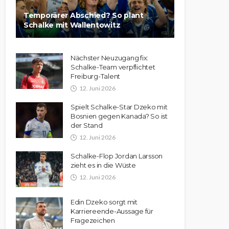
Temporärer Abschied? So plant
Schalke mit Wallentowitz
Nächster Neuzugang fix:
Schalke-Team verpflichtet
Freiburg-Talent
12. Juni 2026
Spielt Schalke-Star Dzeko mit
Bosnien gegen Kanada? So ist
der Stand
12. Juni 2026
Schalke-Flop Jordan Larsson
zieht es in die Wüste
12. Juni 2026
Edin Dzeko sorgt mit
Karriereende-Aussage für
Fragezeichen