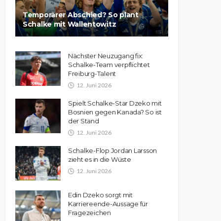
Temporärer Abschied? So plant
Schalke mit Wallentowitz
Nächster Neuzugang fix:
Schalke-Team verpflichtet
Freiburg-Talent
12. Juni 2026
Spielt Schalke-Star Dzeko mit
Bosnien gegen Kanada? So ist
der Stand
12. Juni 2026
Schalke-Flop Jordan Larsson
zieht es in die Wüste
12. Juni 2026
Edin Dzeko sorgt mit
Karriereende-Aussage für
Fragezeichen