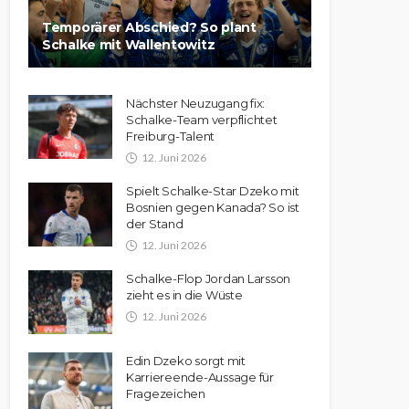
Temporärer Abschied? So plant
Schalke mit Wallentowitz
Nächster Neuzugang fix:
Schalke-Team verpflichtet
Freiburg-Talent
12. Juni 2026
Spielt Schalke-Star Dzeko mit
Bosnien gegen Kanada? So ist
der Stand
12. Juni 2026
Schalke-Flop Jordan Larsson
zieht es in die Wüste
12. Juni 2026
Edin Dzeko sorgt mit
Karriereende-Aussage für
Fragezeichen