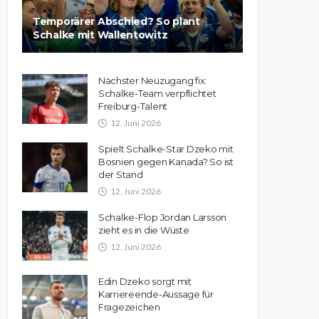
Temporärer Abschied? So plant
Schalke mit Wallentowitz
Nächster Neuzugang fix:
Schalke-Team verpflichtet
Freiburg-Talent
12. Juni 2026
Spielt Schalke-Star Dzeko mit
Bosnien gegen Kanada? So ist
der Stand
12. Juni 2026
Schalke-Flop Jordan Larsson
zieht es in die Wüste
12. Juni 2026
Edin Dzeko sorgt mit
Karriereende-Aussage für
Fragezeichen