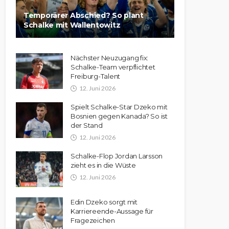
Temporärer Abschied? So plant
Schalke mit Wallentowitz
Nächster Neuzugang fix:
Schalke-Team verpflichtet
Freiburg-Talent
12. Juni 2026
Spielt Schalke-Star Dzeko mit
Bosnien gegen Kanada? So ist
der Stand
12. Juni 2026
Schalke-Flop Jordan Larsson
zieht es in die Wüste
12. Juni 2026
Edin Dzeko sorgt mit
Karriereende-Aussage für
Fragezeichen