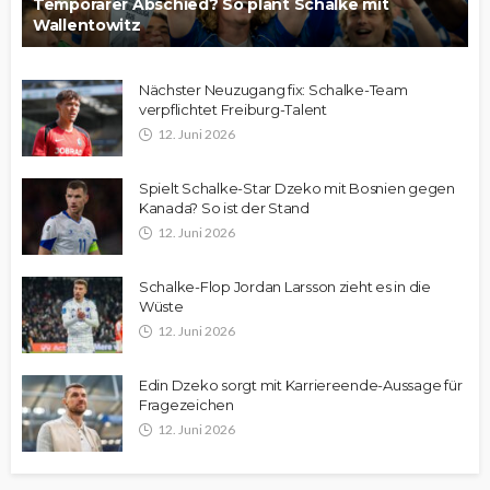
Temporärer Abschied? So plant Schalke mit
Wallentowitz
Nächster Neuzugang fix: Schalke-Team
verpflichtet Freiburg-Talent
12. Juni 2026
Spielt Schalke-Star Dzeko mit Bosnien gegen
Kanada? So ist der Stand
12. Juni 2026
Schalke-Flop Jordan Larsson zieht es in die
Wüste
12. Juni 2026
Edin Dzeko sorgt mit Karriereende-Aussage für
Fragezeichen
12. Juni 2026