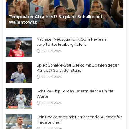
Temporärer Abschied? So plant Schalke mit
Wallentowitz
Nächster Neuzugang fix: Schalke-Team
verpflichtet Freiburg-Talent
12. Juni 2026
Spielt Schalke-Star Dzeko mit Bosnien gegen
Kanada? So ist der Stand
12. Juni 2026
Schalke-Flop Jordan Larsson zieht es in die
Wüste
12. Juni 2026
Edin Dzeko sorgt mit Karriereende-Aussage für
Fragezeichen
12. Juni 2026