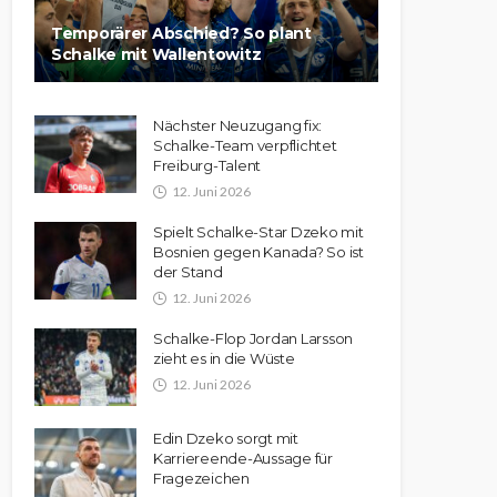
Temporärer Abschied? So plant
Schalke mit Wallentowitz
Nächster Neuzugang fix:
Schalke-Team verpflichtet
Freiburg-Talent
12. Juni 2026
Spielt Schalke-Star Dzeko mit
Bosnien gegen Kanada? So ist
der Stand
12. Juni 2026
Schalke-Flop Jordan Larsson
zieht es in die Wüste
12. Juni 2026
Edin Dzeko sorgt mit
Karriereende-Aussage für
Fragezeichen